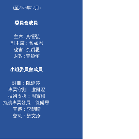
(至2026年12月)
委員會成員
主席 : 黃愷弘
副主席：曾如恩
秘書 : 余穎思
財政 : 黃穎笙
小組委員會成員
註冊：阮婷婷
專業守則：盧凱澄
技術支援：周寶楨
持續專業發展：徐樂思
宣傳：李朗晴
交流：鄧文彥